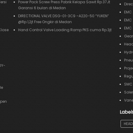
ersi
Power Pack Screw Press Pabrik Kelapa Sawit Rp.37Jt
Direc
Garansi 6 bulan di Medan
EMC 
DIRECTIONAL VALVE DSG-01-3C9 –A220-50 “YUKEN”
EMC 
@Rp.1,2jt Free Ongkir di Medan
EMC 
Close
Hand Control Valve Loading Ramp PKS cuma Rp.3jt
Gear
Head
Hydr
Pneu
0Y-
Proje
Regu
SMC
le
Sole
Van
Open
Label
HEAD