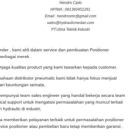
Hendro Cipto
HP/WA : 081360451291
Email : hendrosmc@gmail.com
sales@hydraulicmedan.com
PT.Ulina Teknik Industri
linder , kami ahli dalam service dan pembuatan Positioner
 berbagai merek .
njaga kualitas product yang kami tawarkan kepada customer.
ahaan distributor pneumatic kami tidak hanya fokus menjual
ari keuntungan semata.
mempunyai team sales engineer yang handal bekerja secara team
cal support untuk mengatasi permasalahan yang muncul terkait
hydraulic di industri.
a memberikan pelayanan terbaik untuk permasalahan positioner
rvice positioner atau pembelian baru tetap memberikan garansi .