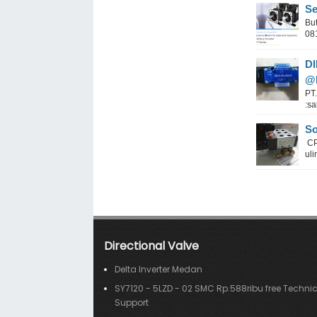
Se
But
08
D
@R
PT
:s
So
CP
ul
Directional Valve
Delta Inverter Medan
SY7120 - 5LZD - 02 SMC Rp.588ribu free Techni
Support