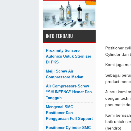
INFO TERBARU
Positioner cy
Proximity Sensore
Cylinder dari
Autonics Untuk Sterilizer
Di PKS
Kami juga me
Meiji Screw Air
Sebagai perus
Compressore Medan
product menc
Air Compressore Screw
Justru kami 
“SHUNFENG’’ Hemat Dan
Tangguh
dengan techni
pneumatic dan 
Mengenal SMC
Positioner Dan
Kami berusah
Penggunaan Full Support
baik untuk se
Positioner Cylinder SMC
(hendro)