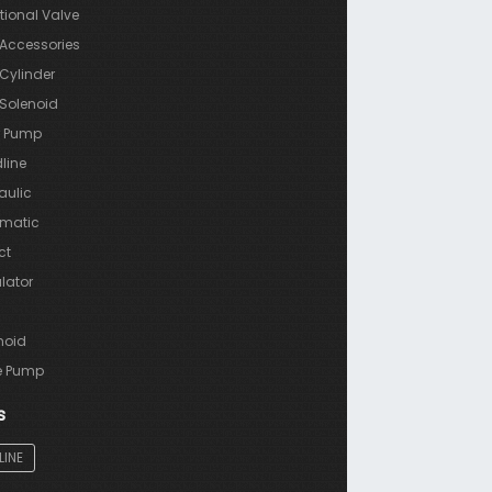
tional Valve
Accessories
Cylinder
Solenoid
 Pump
line
aulic
matic
ct
lator
noid
e Pump
s
LINE