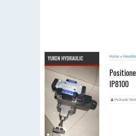
Home
»
Headli
YUKEN HYDRAULIC
Position
IP8100
Hydraulic M