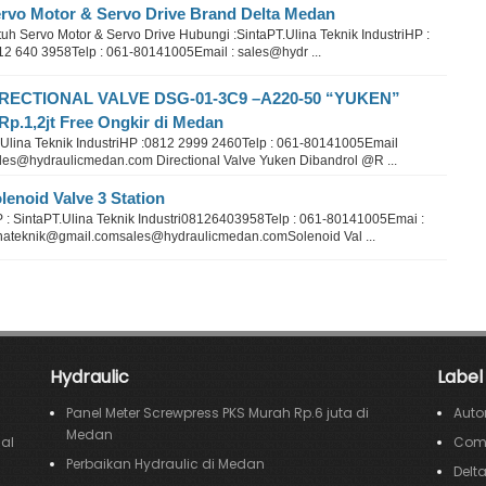
rvo Motor & Servo Drive Brand Delta Medan
uh Servo Motor & Servo Drive Hubungi :SintaPT.Ulina Teknik IndustriHP :
12 640 3958Telp : 061-80141005Email : sales@hydr ...
IRECTIONAL VALVE DSG-01-3C9 –A220-50 “YUKEN”
p.1,2jt Free Ongkir di Medan
.Ulina Teknik IndustriHP :0812 2999 2460Telp : 061-80141005Email
ales@hydraulicmedan.com Directional Valve Yuken Dibandrol @R ...
lenoid Valve 3 Station
 : SintaPT.Ulina Teknik Industri08126403958Telp : 061-80141005Emai :
inateknik@gmail.comsales@hydraulicmedan.comSolenoid Val ...
Hydraulic
Label
Panel Meter Screwpress PKS Murah Rp.6 juta di
Auto
Medan
cal
Comp
Perbaikan Hydraulic di Medan
Delt