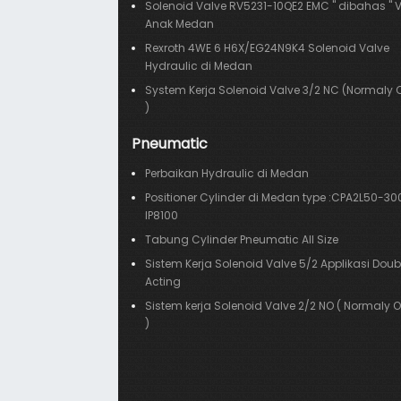
Solenoid Valve RV5231-10QE2 EMC " dibahas " V
Anak Medan
Rexroth 4WE 6 H6X/EG24N9K4 Solenoid Valve
Hydraulic di Medan
System Kerja Solenoid Valve 3/2 NC (Normaly 
)
Pneumatic
Perbaikan Hydraulic di Medan
Positioner Cylinder di Medan type :CPA2L50-30
IP8100
Tabung Cylinder Pneumatic All Size
Sistem Kerja Solenoid Valve 5/2 Applikasi Doub
Acting
Sistem kerja Solenoid Valve 2/2 NO ( Normaly 
)