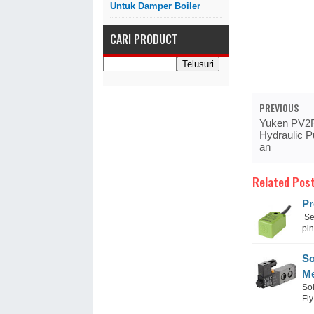
Untuk Damper Boiler
CARI PRODUCT
PREVIOUS
Yuken PV2
Hydraulic P
an
Related Post
Pr
Sen
pin
So
M
Sol
Fly